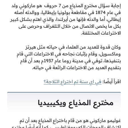
إجابة سؤال مخترع المذياع من 7 حروف هو ماركوني ولد
في عام 1874 في مقاطعة بولونيا بإيطاليا، ووالدته أصله
إيطالي، أما والدته فإنها من أيرلندا، والذي اهتم بشكل كبير
بكل ما يخص الاتصال من خلال التلغراف وحرص على
الاختراعات المختلفة.
وكان قدوة للعديد من العلماء في حياته مثل هيرتز
وماكسويل، وقام بإثبات نجاحه في الاختراعات التي قام
بتنفيذها، توفي في مدينة روما عام 1937م بعد أن قام
بتقديم العديد من الاختراعات الرائعة في حياته.
اقرأ أيضًا:
في اي سنة تم اختراع الثلاجة؟
مخترع المذياع ويكيبيديا
غوليمو ماركوني هو من قام باختراع المذياع بعد أن تم
اكتشاف الموجات الكهرومغناطيسي، كما أنه أيضًا مخترع