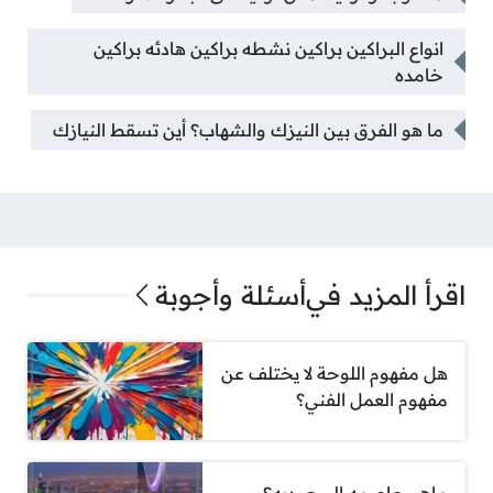
انواع البراكين براكين نشطه براكين هادئه براكين
خامده
ما هو الفرق بين النيزك والشهاب؟ أين تسقط النيازك
اقرأ المزيد في
أسئلة وأجوبة
هل مفهوم اللوحة لا يختلف عن
مفهوم العمل الفني؟
ماهي عاصمه السعوديه؟