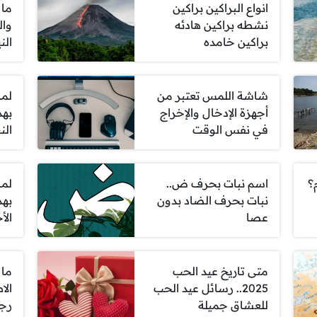
انواع البراكين براكين
ما 
نشطه براكين هادئه
وال
براكين خامده
الن
شاشة اللمس تعتبر من
لما
أجهزة الإدخال والإخراج
بهذ
في نفس الوقت
الن
؟
اسم نبات بحرف ض..
لما
نبات بحرف الضاد بدون
عصا
الأ
متى تاريخ عيد الحب
ما 
2025.. رسائل عيد الحب
الا
للعشاق جميلة
رجل