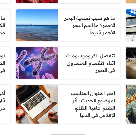
ما هو سبب تسمية البحر
ما 
الاحمر؟ ما اسم البحر
الك
الأحمر قديماً
مدة
تنفصل الكروموسومات
تو
اثناء الانقسام المتساوي
الط
في الطور
في 
اختر العنوان المناسب
أكب
لموضوع الحديث : أثر
قار
الشتم، عاقبة الظلم،
من
الإفلاس في الدنيا