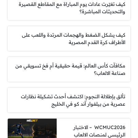
كيف تغيّرت عادات يوم المباراة مع المقاطع القصيرة
والتحديثات المباشرة؟
كيف يشكل الضغط والهجمات المرتدة واللعب على
الأطراف كرة القدم المصرية
مكافآت كأس العالم: قيمة حقيقية أم فخ تسويقي من
صناعة الالعاب؟
تألق بإطلالة النجوم: اكتشف أحدث تشكيلة نظارات
عصرية من بيلفوار آند كو في الخليج
WCMUC2026 – الاختبار
الرئيسي لمنصات الالعاب