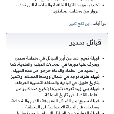
تشتهر بمهرجاناتها الثقافية والرياضية التي تجذب
الزوار من مختلف المناطق.
اقرأ أيضًا:
اين تقع تمير
قبائل سدير
قبيلة تميم
: تعد من أبرز القبائل في منطقة سدير،
ويعرف عنها دورها في المجالات الدينية والعلمية، كما
أن العديد من العلماء والدعاة خرجوا من هذه القبيلة.
قبيلة عنزة
: توجد في شمال ووسط المملكة، وتتميز
بتاريخ طويل في البادية والسلالة النسبية العريقة.
قبيلة بني زيد
: تعرف بتميزها بتخرج عدد كبير من
العلماء القضاء في تاريخ المملكة.
قبيلة سبيع
: من القبائل المعروفة بالكرم والشجاعة،
وساعدت في الحياة الاجتماعية في المنطقة.
قبيلة الدواسر
: من القبائل التي لها تاريخ طويل في