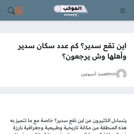
مواقع الت
اين تقع سدير؟ كم عدد سكان سدير
وأهلها وش يرجعون؟
admin
منذ أسبوعين
يتساءل الكثيرون عن اين تقع سدير؟ خاصة مع ما تتميز به
هذه المنطقة من مكانة تاريخية وطبيعية وجغرافية بارزة