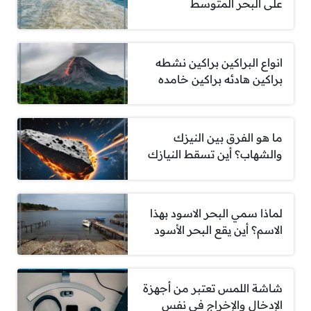
على البحر المتوسط
انواع البراكين براكين نشطه
براكين هادئه براكين خامده
ما هو الفرق بين النيزك
والشهاب؟ أين تسقط النيازك
لماذا سمي البحر الاسود بهذا
الاسم؟ أين يقع البحر الأسود
شاشة اللمس تعتبر من أجهزة
الإدخال والإخراج في نفس