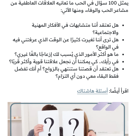
يمثل 100 سؤال في الحب ما تعانيه العلاقات العاطفية من
مشاعر الحب والوفاء، ومنها الآتي:
هل تعتقد أننا متشابهات في الأفكار المهنية
والاجتماعية؟
هل ترى أننا تغيرت كثيرًا عن الوقت الذي عرفتني فيه
في الواقع؟
ما هو أكثر الأمور الذي يُسبب لك إزعاجًا بالغًا غيري؟
في رأيك.. كي يمكننا أن نجعل علاقتنا قوية وأكثر قربًا؟
هل تعتقد أن قصتنا ستنتهي بالزواج؟ أم أنك تفضل
فقط البقاء معي دون أي التزام؟
اقرأ أيضًا:
أسئلة هاشتاك