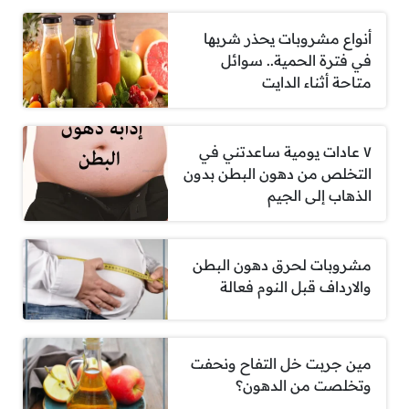
أنواع مشروبات يحذر شربها
في فترة الحمية.. سوائل
متاحة أثناء الدايت
٧ عادات يومية ساعدتني في
التخلص من دهون البطن بدون
الذهاب إلى الجيم
مشروبات لحرق دهون البطن
والارداف قبل النوم فعالة
مين جربت خل التفاح ونحفت
وتخلصت من الدهون؟