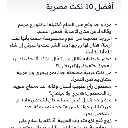
أفضل 10 نكت مصرية
مرة واحد وقع على السلم فكتبله الدكتور ع مرهم
وقاله ادهن مكان الإصابة، فدهن السلم.
الزوجة صحيت من النوم مخضوضة حلمت بأنها بقت
أرملة، فقال لها زوجها: بعد الشر عنك يا عيوني إن شاء
الله أنا ولا أنتِ.
عجوز خبط بابه فقال مين؟ قال الزائر: أنا حفيدك، رد
العجوز: حتفيدني إزاي يعني؟!
من نكت عربية مضحكة جدا: نمر بيجري ورا عربية
عشان يعاكس النمرة.
مسطول راح لطبيب أسنان وقاله انت محتاج تقويم،
رد المسطول: هجري ولا ميلادي؟
مرة واحد شايل كيس سمك، قال لشخص قابله لو
حزرت اللي جوا الكيس هتاخد منه سمكة، فرد
الشخص: بحر.
زوج فتح لزوجته باب العربية، قالتله: يا سلام على
الرومانسية، رد عليها: اتنيلي الباب خربان بيفتح من برا