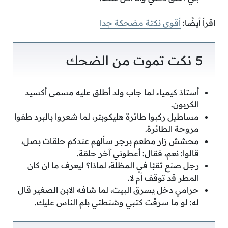
اقرأ أيضًا:
أقوى نكتة مضحكة جدا
5 نكت تموت من الضحك
أستاذ كيمياء لما جاب ولد أطلق عليه مسمى أكسيد
الكربون.
مساطيل ركبوا طائرة هليكوبتر، لما شعروا بالبرد طفوا
مروحة الطائرة.
محشش زار مطعم برجر سألهم عندكم حلقات بصل،
قالوا: نعم، فقال: أعطوني آخر حلقة.
رجل صنع ثقبًا في المظلة، لماذا؟ ليعرف ما إن كان
المطر قد توقف أم لا.
حرامي دخل يسرق البيت، لما شافه الابن الصغير قال
له: لو ما سرقت كتبي وشنطتي بلم الناس عليك.