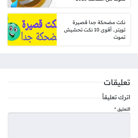
نكت مضحكة جدا قصيرة
تويتر.. أقوى 10 نكت تحشيش
تموت
تعليقات
اترك تعليقاً
التعليق
*