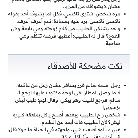
عشان لا يشوفك من المرايا.
مرة شخص اشترى تاكسي، فكل لما يشوف أحد يقوله
تاكسي تاكسي! يرد عليه بسعادة: نعم أعرف أعرف.
واحد يشتكي للطبيب من كلام زوجته وهي نايمة وش
العلاج؟ قال له الطبيب: أعطيها فرصة تتكلم وهي
صاحية.
نكت مضحكة للأصدقاء
رجل اسمه سالم قرر يسافر عشان زعل من عائلته،
فلما وصل المطار لقى لوحة مكتوب عليها: ارجع لنا
سالم، فرجع للبيت وهو يبكي، وقال لهم: طيب ليش
تزعلوني!
شخص راح الطبيب وبعدها أصبح ياكل بملعقة كبيرة
ليش؟ لأن الطبيب قاله أبعد عن الطعام.
غبي سألوه أصعب شيء واجهته في الحياة ما هو؟ قال:
إني أحلق دقني وأنا آكل علكة.