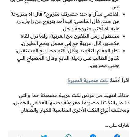
بس.
القاضي سأل واحد: حضرتك متزوج؟ قال: اه متزوجة
من ست، قال القاضي: فيه أحد يتزوج من راجل، رد
عليه: اه أختي متزوجة راجل.
مسطول رمى التلفون من العربية، ولما نزل لقاه
مكسور، قال: غريبة مع إني مفعل وضع الطيران.
نظر المعلم للتلاميذ وقال: أنتم مصابيح المستقبل،
شاور الطالب على زميله النايم وقال: المصباح اللي
جنبي محروق.
اقرأ أيضًا:
نكت مصرية قصيرة
ختامًا انتهينا من عرض نكت عربية مضحكة جدا والتي
تشمل النكت المصرية المعروفة بحسها الفكاهي الجميل،
ومختلف أنواع النكت الأخرى المناسبة للكبار والصغار.
شارك على ...