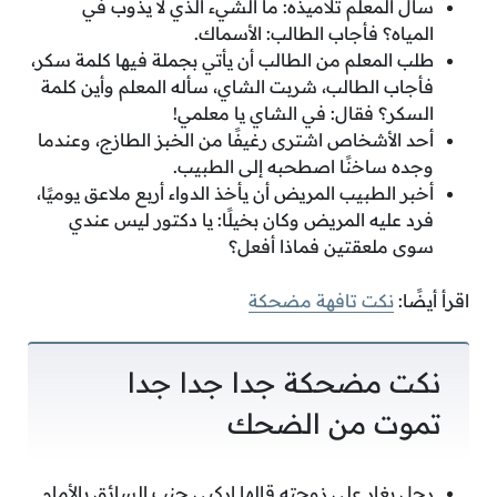
سأل المعلم تلاميذه: ما الشيء الذي لا يذوب في
المياه؟ فأجاب الطالب: الأسماك.
طلب المعلم من الطالب أن يأتي بجملة فيها كلمة سكر،
فأجاب الطالب، شربت الشاي، سأله المعلم وأين كلمة
السكر؟ فقال: في الشاي يا معلمي!
أحد الأشخاص اشترى رغيفًا من الخبز الطازج، وعندما
وجده ساخنًا اصطحبه إلى الطبيب.
أخبر الطبيب المريض أن يأخذ الدواء أربع ملاعق يوميًا،
فرد عليه المريض وكان بخيلًا: يا دكتور ليس عندي
سوى ملعقتين فماذا أفعل؟
اقرأ أيضًا:
نكت تافهة مضحكة
نكت مضحكة جدا جدا جدا
تموت من الضحك
رجل يغار على زوجته قالها اركبي جنب السائق بالأمام