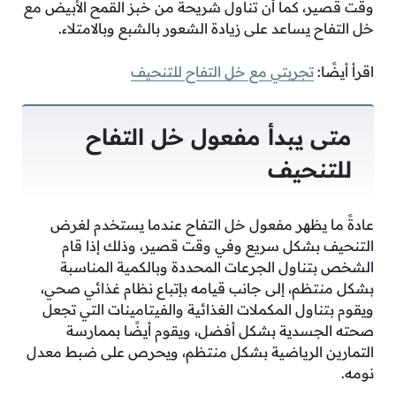
وقت قصير، كما أن تناول شريحة من خبز القمح الأبيض مع
خل التفاح يساعد على زيادة الشعور بالشبع وبالامتلاء.
اقرأ أيضًا:
تجربتي مع خل التفاح للتنحيف
متى يبدأ مفعول خل التفاح
للتنحيف
عادةً ما يظهر مفعول خل التفاح عندما يستخدم لغرض
التنحيف بشكل سريع وفي وقت قصير، وذلك إذا قام
الشخص بتناول الجرعات المحددة وبالكمية المناسبة
بشكل منتظم، إلى جانب قيامه بإتباع نظام غذائي صحي،
ويقوم بتناول المكملات الغذائية والفيتامينات التي تجعل
صحته الجسدية بشكل أفضل، ويقوم أيضًا بممارسة
التمارين الرياضية بشكل منتظم، ويحرص على ضبط معدل
نومه.