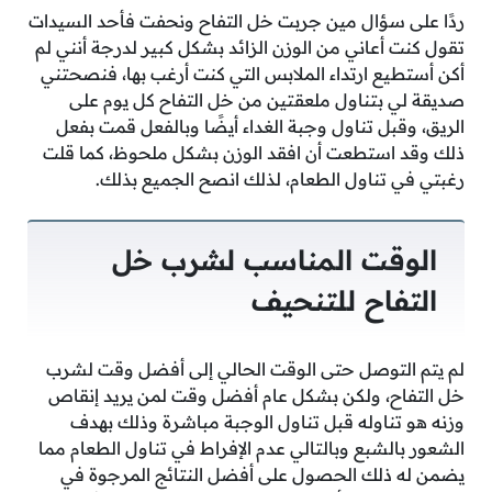
ردًا على سؤال مين جربت خل التفاح ونحفت فأحد السيدات
تقول كنت أعاني من الوزن الزائد بشكل كبير لدرجة أنني لم
أكن أستطيع ارتداء الملابس التي كنت أرغب بها، فنصحتني
صديقة لي بتناول ملعقتين من خل التفاح كل يوم على
الريق، وقبل تناول وجبة الغداء أيضًا وبالفعل قمت بفعل
ذلك وقد استطعت أن افقد الوزن بشكل ملحوظ، كما قلت
رغبتي في تناول الطعام، لذلك انصح الجميع بذلك.
الوقت المناسب لشرب خل
التفاح للتنحيف
لم يتم التوصل حتى الوقت الحالي إلى أفضل وقت لشرب
خل التفاح، ولكن بشكل عام أفضل وقت لمن يريد إنقاص
وزنه هو تناوله قبل تناول الوجبة مباشرة وذلك بهدف
الشعور بالشبع وبالتالي عدم الإفراط في تناول الطعام مما
يضمن له ذلك الحصول على أفضل النتائج المرجوة في