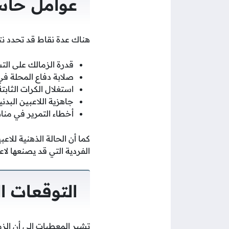
عوامل حاسم
هناك عدة نقاط قد تحدد نتيج
قدرة الزمالك على الت
صلابة دفاع المحلة ف
استغلال الكرات الثابتة
جاهزية اللاعبين البد
أخطاء التمرير في من
كما أن الحالة الذهنية للا
الفردية التي قد يصنعها لاع
التوقعات ال
تشير المعطيات إلى أن الزما