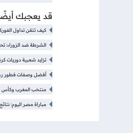
قد يعجبك أيضًا
كيف تتقن تداول الفورك
الشرطة ضد الزوراء: تح
تزايد شعبية دوريات كرة
أفضل وصفات فطور رمضان 2026: 7 أكلات سهلة وس
منتخب المغرب وكأس العالم 2026: هل سيسدد إبراهيم دياز ضربات الجزا
مباراة مصر اليوم: نتائج