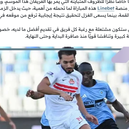
ا خاصًا نظرًا للظروف المتباينة التي يمر بها الفريقان هذا الموسم، 
ر منصة
Linebet
هذه المباراة لما تحمله من أهمية، حيث يدخل الزم
لقمة، بينما يسعى الغزل لتحقيق نتيجة إيجابية ترفع من موقعه في
ي ستكون مشتعلة مع رغبة كل فريق في تقديم أفضل ما لديه، خصوصً
 كبيرة وتنافسًا قويًا منذ صافرة البداية وحتى النهاية.