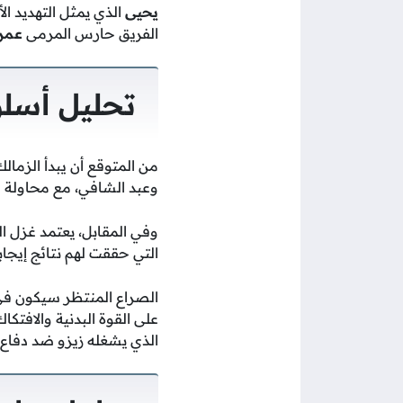
يحيى
الذي يمثل التهديد ال
الفريق حارس المرمى
عمر
تحليل أسلو
من المتوقع أن يبدأ الزمالك
وعبد الشافي، مع محاولة ال
وفي المقابل، يعتمد غزل ا
التي حققت لهم نتائج إيجاب
الصراع المنتظر سيكون ف
على القوة البدنية والافتك
الذي يشغله زيزو ضد دفاع 