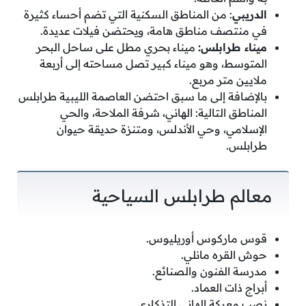
الدريبي
: من المناطق السكنية التي تضم أحساء كثيرة
في منتصف مناطق هامة، ويحتضن فيلات عديدة.
ميناء طرابلس:
ميناء بحري مطل على ساحل البحر
المتوسط، وهو ميناء كبير تصل مساحته إلى أربعة
ملايين متر مربع.
بالإضافة إلى ما سبق احتضن العاصمة الليبية طرابلس
المناطق التالية: الهاني، شرفة الملاحة، والحي
الإسلامي، وحي الأندلس، ومتنزة حديقة حيوان
طرابلس.
معالم طرابلس‌ السياحية
قوس ماركوس أوريليوس.
حوش القره مانلي.
مدرسة الفنون والصنائع.
أبراج ذات العماد.
نصب معركة الهاني التذكاري.