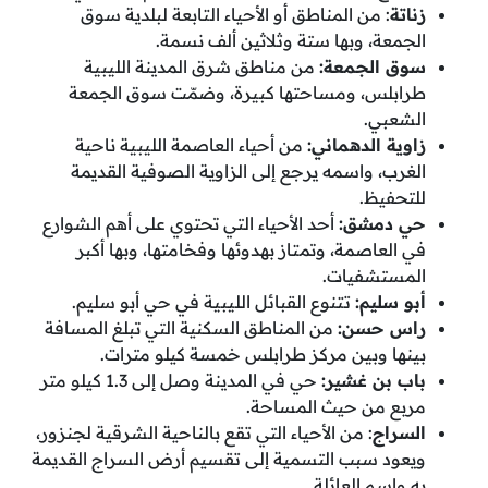
زناتة
: من المناطق أو الأحياء التابعة لبلدية سوق
الجمعة، وبها ستة وثلاثين ألف نسمة.
سوق الجمعة:
من مناطق شرق المدينة الليبية
طرابلس، ومساحتها كبيرة، وضمّت سوق الجمعة
الشعبي.
زاوية الدهماني:
من أحياء العاصمة الليبية ناحية
الغرب، واسمه يرجع إلى الزاوية الصوفية القديمة
للتحفيظ.
حي دمشق:
أحد الأحياء التي تحتوي على أهم الشوارع
في العاصمة، وتمتاز بهدوئها وفخامتها، وبها أكبر
المستشفيات.
أبو سليم:
تتنوع القبائل الليبية في حي أبو سليم.
راس حسن:
من المناطق السكنية التي تبلغ المسافة
بينها وبين مركز طرابلس خمسة كيلو مترات.
باب بن غشير:
حي في المدينة وصل إلى 1.3 كيلو متر
مربع من حيث المساحة.
السراج
: من الأحياء التي تقع بالناحية الشرقية لجنزور،
ويعود سبب التسمية إلى تقسيم أرض السراج القديمة
به واسم العائلة.