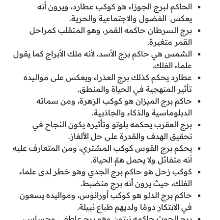
الحاكم لبرج الجوزاء هو كوكب عطارد، ويرون أنه
يعكس الفضول والاجتماعية والحرية.
برج السرطان حاكمه القمر، وهو المتقلب كمراحل
القمر متغيرة.
الشمس هي حاكم برج الأسد، لأنه ملك الأبراج كما يقول
علماء الفلك.
عطارد يحكم كذلك برج العذراء ويعكس على مواليده
تأثير المنهجية في الحياة والمنطق.
حاكم برج الميزان هو كوكب الزهرة، ومن سماته
الدبلوماسية والذكاء والجاذبية.
برج العقرب يحكمه بلوتو وتأثيره يكون النجاح في
تحقيق الهدف والقدرة على حل الألغاز.
يحكم برج القوس كوكب المشتري، ومن المتعارف عليه
أنه متفائل ولا يحمل همّ الحياة.
كوكب زحل هو حاكم برج الجدي وهو خطر لدى علماء
الفلك، حيث يرون أنه برج منضبط.
حاكم برج الدلو هو كوكب أورانوس، ومواليده يسعون
في الابتكار دومًا ولديهم طباع نبيلة.
برج الحوت حاكمه نبتون وهو برج عاطفي وحساس،