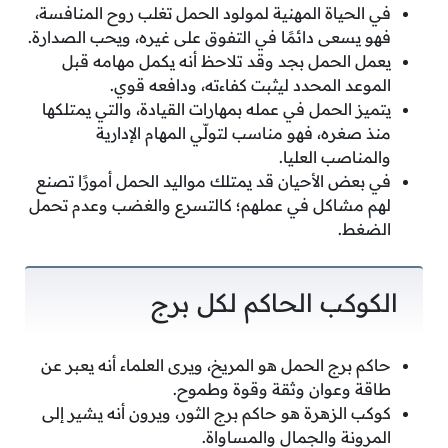
في الحياة المهنية لمولود الحمل تغلب روح المنافسة،
فهو يسعى دائمًا في التفوق على غيره، ويحب الصدارة.
يعمل الحمل بجد وقد تلاحظ أنه يكمل مهامه قبل
الموعد المحدد ليثبت كفاءته، ودافعه قوي.
يتميز الحمل في عمله بمهارات القيادة، والتي يمتلكها
منذ صغره، فهو مناسب لتولّي المهام الإدارية
والمناصب العليا.
في بعض الأحيان قد يمتلك مواليد الحمل أمورًا تصنع
لهم مشاكل في عملهم؛ كالتسرع والغضب وعدم تحمل
الضغط.
الكوكب الحاكم لكل برج
حاكم برج الحمل هو المريخ، ويرى العلماء أنه يعبر عن
طاقة وعوان وثقة وقوة وطموح.
كوكب الزهرة هو حاكم برج الثور، ويرون أنه يشير إلى
المرونة والجمال والمساواة.