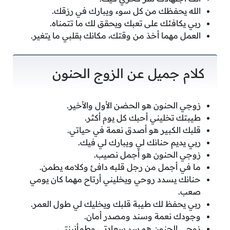
الله يحفظك من كل سوء ويبارك في رزقك.
ربي يكافئك على تعبك ويحقق لك ما تتمناه.
العمل مهما أخذ من وقتك، مكانك بقلبي ما يتغير.
كلام جميل عن الزوج الحنون
زوجي الحنون هو الحضن الأول والأخير.
طيبتك تخليني أحبك كل يوم أكثر.
قلبك الكبير هو أصدق نعمة في حياتي.
ربي يديم حنانك لي ويبارك لي فيك.
زوجي الحنون هو أجمل نصيب.
ما في أجمل من رجل قلبه دافئ وكلامه يطمن.
حنانك يسدد روحي ويخليني أرتاح مهما كان يومي
صعب.
ربي يحفظ لك طيبة قلبك ويخليك لي طول العمر.
وجودك نعمة وسند ومصدر أمان.
زوجي الحنون هو سر سعادتي وطمأنينتي.