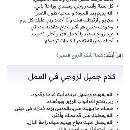
كل سنة وأنت زوجي وسندي وراحة بالي.
الله يديم بينا المودة والمحبة طول العمر.
من يوم ارتبطت فيك وأنا أحمد ربي عليك كل يوم.
وجودك جنبي هو أكبر نجاح حققته بحياتي.
عيد زواج سعيد يا أجمل قدر وأحلى نصيب.
أحبك بطريقة تعجز الكلمات توصفها.
اقرأ أيضًا:
كلمة شكر الزوج قصيرة
كلام جميل لزوجي في العمل
الله يقويك ويسهل دربك، أنت قدها وقدود.
ربي يفتح لك أبواب الرزق ويوفقك.
شغلك ما يلهيك عني، بالعكس يزيد قدرك في عيني.
الله يعطيك على قد تعبك وأكثر.
الله يجعل تعبك نجاح ويديم عليك راحة البال.
أنت اجتهادك سر فخري فيك.