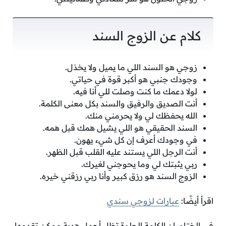
كلام عن الزوج السند
زوجي هو السند اللي ما يميل ولا يخذل.
وجودك جنبي هو أكبر قوة في حياتي.
لولا دعمك ما كنت وصلت للي أنا فيه.
أنت الصديق والرفيق والسند بكل معنى الكلمة.
الله يحفظك لي ولا يحرمني منك.
السند الحقيقي هو اللي يشيل همك قبل همه.
في وجودك أعرف إن كل شيء يهون.
أنت الرجل اللي يستند عليه القلب قبل الظهر.
ربي يثبتك لي وما يحوجني لغيرك.
الزوج السند هو رزق كبير وأنا ربي رزقني خيره.
اقرأ أيضًا:
عبارات لزوجي سندي
في الختام، إن الكلمة الحلوة تظل أجمل هدية ممكن تقدمها