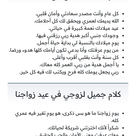
كل عام وأنت مصدر سعادتي وأمان قلبي.
الله يديمك لعمري ويحقق لك كل أحلامك.
عيد ميلادك نعمة كبيرة في حياتي.
وجودك جنبي أكبر هدية ربي رزقني فيها.
يوم ميلادك بالنسبة لي بداية حياة أجمل.
من يوم عرفتك وأنا بدعي تكون أيامك كلها هدوء ورضا.
كل سنة وأنت بقلبي أقرب وأغلى.
يا أجمل هدية من ربي، العمر كله معاك.
ربي يجعل يومك كله فرح ويكتب لك فيه كل خير.
كلام جميل لزوجي في عيد زواجنا
يوم زواجنا ما هو بس ذكرى، هو يوم تغير فيه عمري
كله.
شكراً لأنك اخترتني شريكة لحياتك.
معك عرفت معنى الأمان والحب الحقيقي.