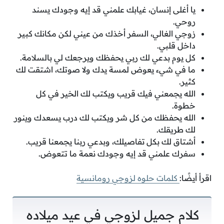
يا أغلى إنسان، غيابك علمني قد إيه وجودك يسند
روحي.
زوجي الغالي، السفر أخذك من عيني لكن مكانك كبير
داخل قلبي.
كل يوم بدعي لك ربي يحفظك ويرجعك لي بالسلامة.
ما في شيء يعوض لمسة يدك ولا صوتك، اشتقت لك
كثير.
الله يجمعني فيك قريب ويكتب لك الخير في كل
خطوة.
الله يحفظك من كل شر ويكتب لك درب يسعدك وينور
لك طريقك.
أشتاق لك بكل تفاصيلك، وبدعي ربنا يجمعنا قريب.
سفرك علمني قد إيه وجودك نعمة ما تتعوض.
اقرأ أيضًا:
كلمات حلوه لزوجي رومانسية
كلام جميل لزوجي في عيد ميلاده