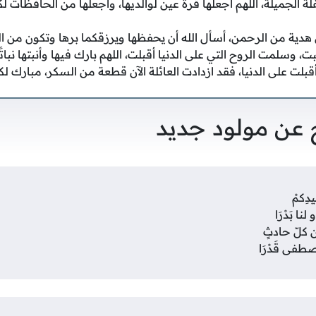
لة الجميلة، اللهم اجعلها قرة عين لوالديها، واجعلها من الحافظات ل
هدية من الرحمن، أسأل الله أن يحفظها ويرزقكما برها وتكون من ال
 وسلمت الروح التي على الدنيا أقبلت، اللهم بارك فيها وأنبتها نباتًا
لت على الدنيا، فقد ازدادت العائلة الآن قطعة من السكر، مبارك لك
عن مولود جديد
دِكمْ
ا بَدْرَا
 كلّ حادثٍ
صطفى قَدْرَا