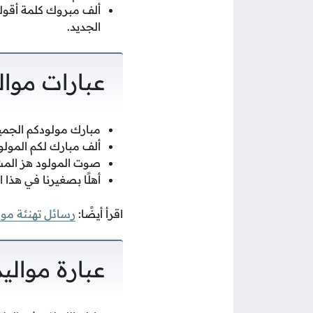
ألف مبروك كلمة أقوله
الجديد.
عبارات موال
مبارك مولودكم الجميل،
ألف مبارك لكم المولود، 
صوت المولود هز المشا
أهلًا بصغيرنا في هذا ال
اقرأ أيضًا:
رسائل تهنئة موال
عبارة موالي