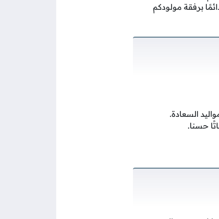
ئمًا برفقة مولودكم
اليد السعادة.
تًا حسنا.