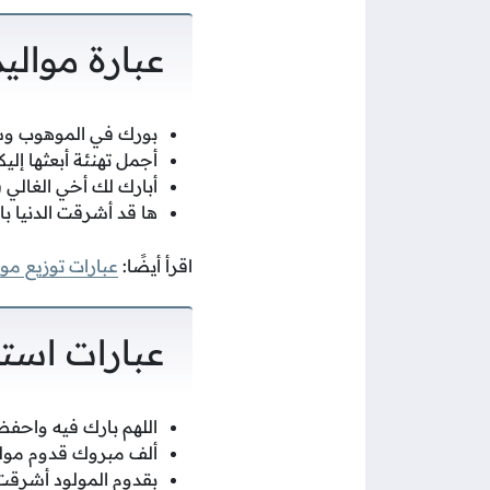
عبارة موالي
بورك في الموهوب وشك
أجمل تهنئة أبعثها إلي
أبارك لك أخي الغالي ق
ها قد أشرقت الدنيا با
اقرأ أيضًا:
عبارات توزيع موال
عبارات است
اللهم بارك فيه واحفظه
ألف مبروك قدوم مولود
بقدوم المولود أشرقت 