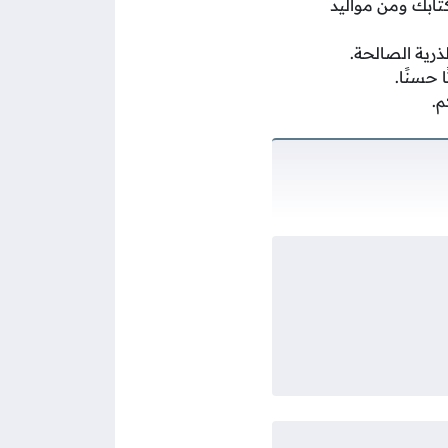
كتابك ومن مواليد
ذرية الصالحة.
 حسنًا.
م.