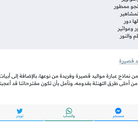
لجو ممطور
مشاهير
ها دور
وعواثير
م والنور
د قصيرة
من نماذج عبارة مواليد قصيرة وفريدة من نوعها، بالإضافة إلى أبي
 من أحلى طرق التهنئة بقدومه، ونأمل بأن تكون مقترحاتنا قد أعجبت
مسنجر
واتساب
تويتر