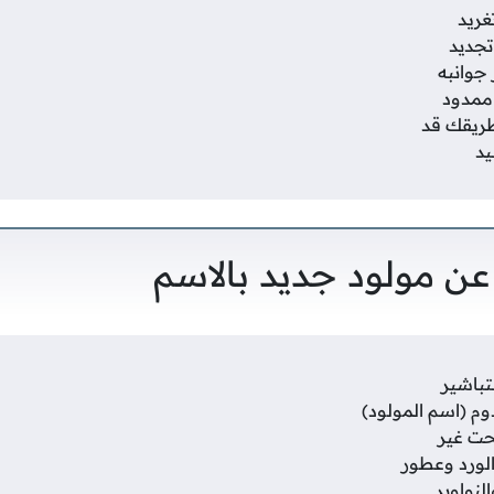
غريد
تجديد
جوانبه
 ممدود
ريقك قد
يد
عن مولود جديد بالاسم
تباشير
وم (اسم المولود)
حت غير
لورد وعطور
لنواوير