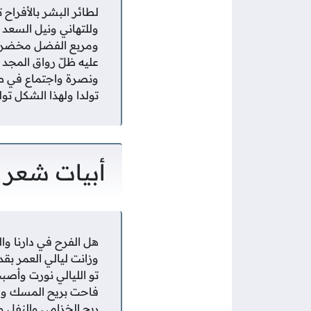
لطائر البشر بالأفراح ت
وللتهاني ونيل السعد 
ومربع الفضل مخضر 
عليه ظلّ رواق المجد
ونصرة واجتماع في ط
تولدا ولهذا الشكل تول
أبيات شعر 
هل الفرح في دارنا وال
وزانت ليالي العمر بقد
تو الليالي نورت وأصب
فاحت بريح المسك وا
ريح الخزامى والنفل وا