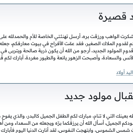
د قصيرة
رت الواهب ورزقت بره، أرسل تهنئتي الخاصة للأم والحمدلله على 
كم لقدوم الملاك الصغير، فقد عمّت الأفراح في بيوت معارفكم، جعله 
دوم المولود الجديد، أرجو من الله أن يكون ذرية صالحة ويتربى في 
لأنس والسعادة، وأصبحت الزهور يانعة والطيور مغردة، أبارك لكم قد
يد أولاد
قبال مولود جديد
 بعينك التي لا تنام، مبارك لكم الطفل الجميل كالبدر، والذي يفوح ط
كم الجميل، أسأل الله أن يرزقكما برّه ويجعله من السعداء ومن أه
شمس الشموس، وابتهجت النفوس، لقد أنارت الدنيا اليوم فأبارك ل