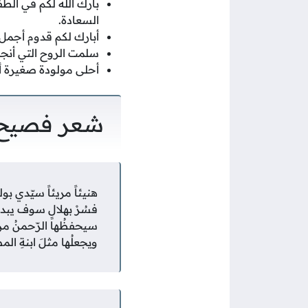
بارك الله لكم في الطف
السعادة.
أبارك لكم قدوم أجمل 
سلمت الروح التي أنجبت،
أحلى مولودة صغيرة أقب
شعر فصيح 
هنيئاً مريئاً سيّدي بولي
فسُرْ بهلالٍ سوف يبدو لن
سيحفظُها الرّحمنُ من
ويجعلُها مثلَ ابنةِ الم