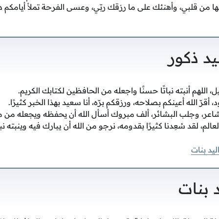
ا من قلبي، وأهنئك على ما رزقك ربّي، وعسى الفرحة تملأ أيامكم دا
يد ذكور
 اللهم أنبته نباتًا حسنًا واجعله من الحافظين لكتابك الكريم.
أقرّ الله أعينكم بصلاحه، ورزقكم برّه، أنا سعيد بهذا الخبر كثيرًا.
عر، وجلب البشائر، ألف مبروك أسأل الله أن يحفظه ويجعله من مو
عالم، لقد سُعِدنا كثيرًا بقدومه، نرجو من الله أن يبارك فيه وينبته نبا
يد بنات
د بنات