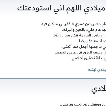
يلادي اللهم اني استودعتك
عام مضى من عمري فاغفر لي ما كان فيه.
د عام مليء بالخير والبركة.
 وأيامي القادمة فكن معي دائمًا.
ادمة سعادة ورضا.
 فاجعلها أجمل مما أتمنى.
بال وسعة الرزق في عامي الجديد.
 بداية تحقيق أحلامي.
لادي تهنئة
لادي
ري ووفقني لما تحب وترضى.