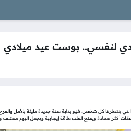
ادي لنفسي.. بوست عيد ميلادي 
م التي ينتظرها كل شخص، فهو بداية سنة جديدة مليئة بالأمل والفرح
ظات أكثر سعادة ويمنح القلب طاقة إيجابية ويجعل اليوم مختلف و