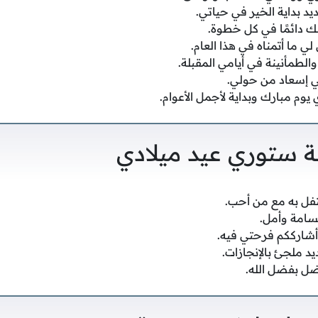
د بداية الخير في حياتي.
ك دائمًا في كل خطوة.
لي ما أتمناه في هذا العام.
والطمأنينة في أيامي المقبلة.
ي إسعاد من حولي.
 يوم مبارك وبداية لأجمل الأعوام.
ة ستوري عيد ميلادي
تفل به مع من أحب.
تسامة وأمل.
أشارككم فرحتي فيه.
د ملجئ بالإنجازات.
ضل بفضل الله.