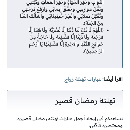
الثَّوَابِ وَخَيْرَ الحَيَاةِ وَخيْرَ المَمَاتِ وَثَبِّتْنِي
وَثَقِّلْ مَوَازِينِي وَحَقِّقْ إِيمَانِي وَارْفَعْ دَرَجَتِي
وَتَقَبَّلْ صَلاَتِي وَاغْفِرْ خَطِيئَاتِي وَأَسْأَلُكَ العُلَا
مِنَ الجَنَّة).
(اللَّهُمَّ لَا تَدَعْ لَنَا ذَنْبًا إِلَّا غَفَرْتَهُ وَلَا هَمَّا إِلَّا
فَرَّجْتَهُ وَلَا دَيْنًا إِلَّا قَضَيْتَهُ وَلَا حَاجَةً مِنْ
حَوَائِجِ الدُّنْيَا وَالآخِرَةِ إِلَّا قَضَيْتَهَا يَا أَرْحَمَ
الرَّاحِمِينَ).
اقرأ أيضًا:
عبارات تهنئة زواج
تهنئة رمضان قصير
نساعدكم في إيجاد أجمل عبارات تهنئة رمضان قصيرة
ومختصره كالآتي: