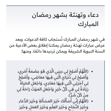
دعاء وتهنئة بشهر رمضان
المبارك
في شهر رمضان المبارك تُستجاب كافة الدعوات، وبعد
عرض عبارات تهنئة رمضان يمكننا إطلاق بعض الأدعية من
السنة النبوية الشريفة ويمكن ترديدها دائمًا، ومنها:
(اللَّهُمَّ أَصْلِحْ لِي دِينِي الَّذِي هُوَ عِصْمَةُ أَمْرِي،
وَأَصْلِحْ لِي دُنْيَايَ الَّتِي فِيهَا مَعَاشِي، وَأَصْلِحْ
لِي آخِرَتِي الَّتِي فِيهَا مَعَادِي، وَاجْعَلِ الحَيَاةَ
زِيَادَةً لِي فِي كُلِّ خَيْرٍ وَاجْعَلِ المَوْتَ رَاحَةً لِي
مِنْ كُلِّ شَرٍّ).
(اللَّهُمَّ إِنِّي أَسْأَلُكَ خَيْرَ المَسْأَلةِ وَخَيْرَ الدُّعَاءِ
وَخَيْرَ النَّجَاحِ وَخَيْرَ العِلْمِ وَخَيْرَ العَمَلِ وَخَيْرَ