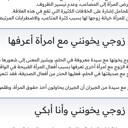
بتعرض المرأة إلى المصاعب، وعدم تيسير الظروف.
لحامل إشارة على الخلافات الكثيرة التي تقع في هذه العلاقة.
 للمرأة خيانة زوجها لها بسبب كثرة المتاعب، والاضطرابات المرتبط
زوجي يخونني مع امرأة أعرفها
ج يخونها مع سيدة معروفة في الحلم، ويشير المعنى إلى شعورها با
انة الزوج مع امرأة أخرى تعرفها بسبب أفعال المرأة القبيحة في الواق
وج مع صديقتها في الحلم، فعليها الحذر من أفعال الصديقة، فقد تتعر
ج مع سيدة من الجيران أن الجيران يحاولون أخذ حقوق المرأة، وظلمها
زوجي يخونني وأنا أبكي