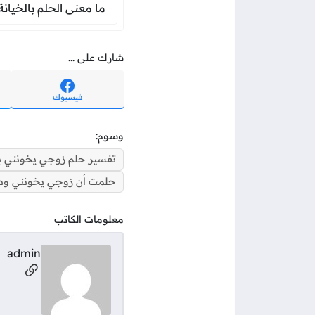
ما معنى الحلم 
ما معنى الحلم بالخيانة
شارك على ...
فيسبوك
وسوم:
تفسير حلم زوجي يخونني ب
حلمت أن زوجي يخونني وط
معلومات الكاتب
admin
مواقع ال