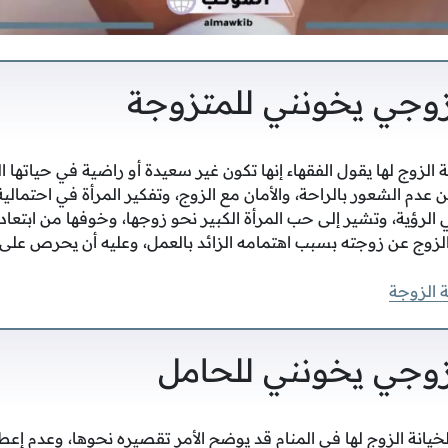
وجي يخونني للمتزوجة
 الزوج لها يقول الفقهاء إنها تكون غير سعيدة أو راضية في حياتها ا
ن عدم الشعور بالراحة، والأمان مع الزوج، وتفكير المرأة في احتمالية
ي الرؤية، وتشير إلى حب المرأة الكبير نحو زوجها، وخوفها من ابتعاده
الزوج عن زوجته بسبب اهتمامه الزائد بالعمل، وعليه أن يحرص على ا
 الزوجة
وجي يخونني للحامل
يانة الزوج لها في المنام قد يوضح الأمر تقصيره نحوها، وعدم إعطائ