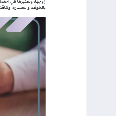
زوجها، وتفكيرها في احتما
بالخوف، والخسارة، ونناقش 