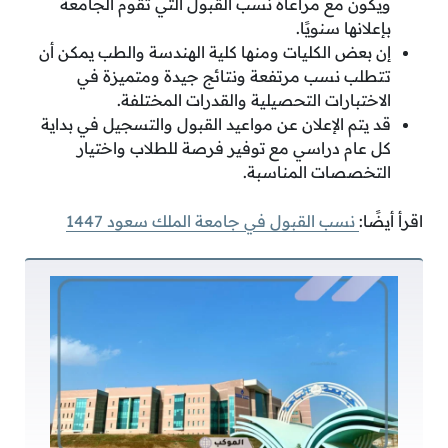
ويكون مع مراعاة نسب القبول التي تقوم الجامعة
بإعلانها سنويًا.
إن بعض الكليات ومنها كلية الهندسة والطب يمكن أن
تتطلب نسب مرتفعة ونتائج جيدة ومتميزة في
الاختبارات التحصيلية والقدرات المختلفة.
قد يتم الإعلان عن مواعيد القبول والتسجيل في بداية
كل عام دراسي مع توفير فرصة للطلاب واختيار
التخصصات المناسبة.
اقرأ أيضًا:
نسب القبول في جامعة الملك سعود 1447