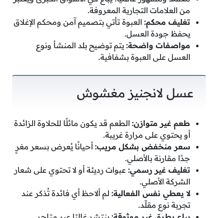
من العلامات التجارية المعروفة.
تغليف محكم:
العبوة تأتي بتصميم آمن ومحكم الإغلاق
يحفظ جودة العسل.
مواصفات واضحة:
يتم توضيح بلد المنشأ ونوع
العسل على العبوة بشفافية.
عسل لانجنيز مغشوش
طعم غير متوازن:
الطعم قد يكون مائلًا للحلاوة الزائدة
أو يحتوي على مرارة غريبة.
سعر منخفض بشكل مريب:
أحيانًا يُعرض بسعر مغرٍ
جدًا مقارنة بالأصلي.
تغليف غير رسمي:
عبوات رديئة أو لا تحتوي على شعار
الشركة الأصلي.
لا يعطي نفس الفعالية:
لم ألاحظ أي فائدة تُذكر عند
تجربة نوع مقلّد.
يباع بطرق غير موثوقة:
ينتشر غالبًا عبر متاجر