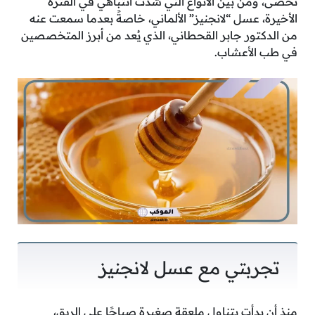
تُحصى، ومن بين الأنواع التي شدت انتباهي في الفترة
الأخيرة، عسل “لانجنيز” الألماني، خاصةً بعدما سمعت عنه
من الدكتور جابر القحطاني، الذي يُعد من أبرز المتخصصين
في طب الأعشاب.
تجربتي مع عسل لانجنيز
منذ أن بدأت بتناول ملعقة صغيرة صباحًا على الريق،