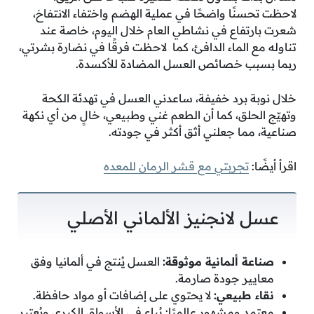
لاحظت تحسنًا واضحًا في عملية الهضم واختفاء الانتفاخ،
شعرت بارتفاع في نشاطي العام خلال اليوم، خاصة عند
تناوله مع الماء الدافئ، كما لاحظت فرقًا في نضارة بشرتي،
ربما بسبب خصائص العسل المضادة للأكسدة.
خلال نوبة برد خفيفة، ساعدني العسل في تهدئة الكحة
وتهيّج الحلق، كما أن الطعم غني وطبيعي، خالٍ من أي نكهة
صناعية، مما جعلني أثق أكثر في جودته.
اقرأ أيضًا:
تجربتي مع قشر الرمان للمعده
عسل لانجنيز الألماني الأصلي
صناعة ألمانية موثوقة:
العسل يُنتج في ألمانيا وفق
معايير جودة صارمة.
نقاء طبيعي:
لا يحتوي على إضافات أو مواد حافظة.
معتمد ومشهور عالميًا: يُباع في الأسواق الكبرى ويُعتبر