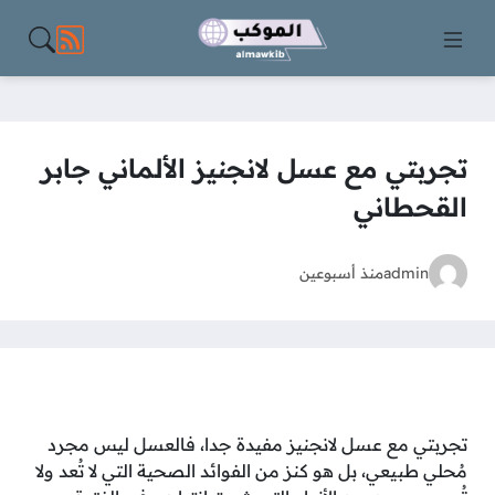
مواقع الت
تجربتي مع عسل لانجنيز الألماني جابر
القحطاني
admin
منذ أسبوعين
تجربتي مع عسل لانجنيز مفيدة جدا، فالعسل ليس مجرد
مُحلي طبيعي، بل هو كنز من الفوائد الصحية التي لا تُعد ولا