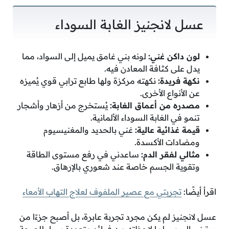
عسل لانجنيز الغابة السوداء
لون داكن غني:
لونه بني غامق يميل إلى السواد، مما
يدل على كثافة المعادن فيه.
نكهة فريدة:
نكهته مركزة ولها طابع ترابي قوي يُميزه
عن الأنواع الأخرى.
مصدره من أعماق الغابة:
يُستخرج من أزهار وأشجار
تنمو في الغابة السوداء الألمانية.
قيمة غذائية عالية:
غني بالحديد والمغنيسيوم
ومضادات الأكسدة.
مثالي لفقر الدم:
ساعدني في رفع مستوى الطاقة
وتقوية الجسم خاصة عند شعوري بالإرهاق.
اقرأ أيضًا:
تجربتي مع عصير الملفوف لعلاج التهاب الأمعاء
عسل لانجنيز لم يكن مجرد تجربة عابرة، بل أصبح جزءًا من
روتيني اليومي لما لاحظته من فوائد متعددة سواء للصحة