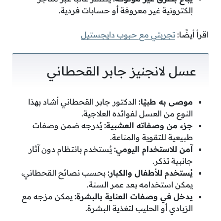
إلكترونية غير معروفة أو حسابات فردية.
اقرأ أيضًا:
تجربتي مع حبوب دايجستيل
عسل لانجنيز جابر القحطاني
موصى به طبيًا:
الدكتور جابر القحطاني أشاد بهذا
النوع من العسل لفوائده العلاجية.
جزء من وصفاته العشبية:
يُدرجه ضمن وصفات
طبيعية للتقوية والمناعة.
آمن للاستخدام اليومي:
يُستخدم بانتظام دون آثار
جانبية تذكر.
يُستخدم للأطفال والكبار:
بحسب نصائح القحطاني،
يمكن استخدامه بعد عمر السنة.
يدخل في وصفات العناية بالبشرة:
يمكن مزجه مع
الزبادي أو الحليب لتغذية البشرة.