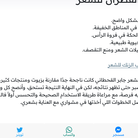
بشكل واضح.
في المناطق الخفيفة.
حكة في فروة الرأس.
وية طبيعية.
لات الشعر ومنع التقصف.
 الزنك للشعر
شعر جابر القحطاني كانت ناجحة جدًا مقارنة بزيوت ومنتجات كثيرة
ر حتى تظهر نتائجه، لكن في النهاية النتيجة تستحق، وأنصح كل و
 فرصة، مع مراعاة طريقة الاستخدام الصحيحة والتحسس أولاً فالش
ل الخطوات اللي أخذتها في مشواري مع العناية بشعري.
مسنجر
واتساب
تويتر