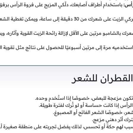
رأس:
باستخدام أطراف أصابعك، دلّكي المزيج على فروة الرأس برفق 
اتركي الزيت على شعرك من 30 دقيقة إلى ساعة، ويمكن ت
ك بالشامبو مرتين على الأقل لإزالة رائحة الزيت القوية وآثاره، 
ستخدميه مرة إلى مرتين أسبوعيًا للحصول على نتائج مثل تقوية ا
القطران للشعر
 تكون مزعجة للبعض، خصوصًا إذا استُخدم وحده.
رأس إذا كانت حساسة أو لو تُرك لفترة طويلة.
عر، خصوصًا الشعر الفاتح أو المصبوغ.
 يترك أثر دهني مزعج.
ب لهم حكة أو تحسس، لذلك يفضل تجربته على منطقة صغيرة أولً