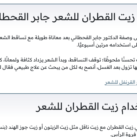
زيت القطران للشعر جابر القحطا
على وصفة الدكتور جابر القحطاني بعد معاناة طويلة مع تساقط ال
 استخدامه مرتين أسبوعيًّا.
حسنًا ملحوظًا؛ توقف التساقط، وبدأ الشعر يزداد كثافة ولمعانًا، ك
ها تزول بعد الغسل، أنصح به لكل من يبحث عن علاج طبيعي فعّال 
القرنفل للشعر
دام زيت القطران للشعر
 فروة الرأس.