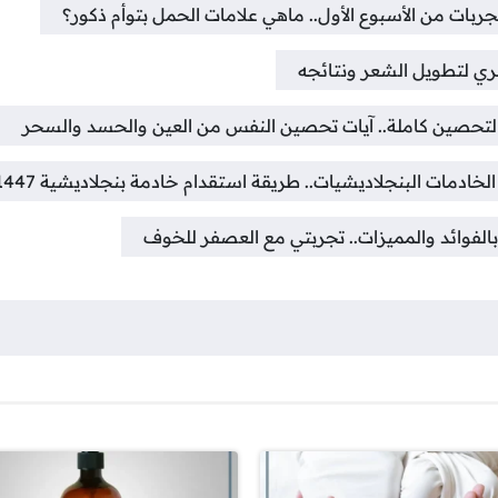
ربات من الأسبوع الأول.. ماهي علامات الحمل بتوأم ذكور؟
ي لتطويل الشعر ونتائجه
لتحصين كاملة.. آيات تحصين النفس من العين والحسد والسحر
خادمات البنجلاديشيات.. طريقة استقدام خادمة بنجلاديشية 1447
لفوائد والمميزات.. تجربتي مع العصفر للخوف