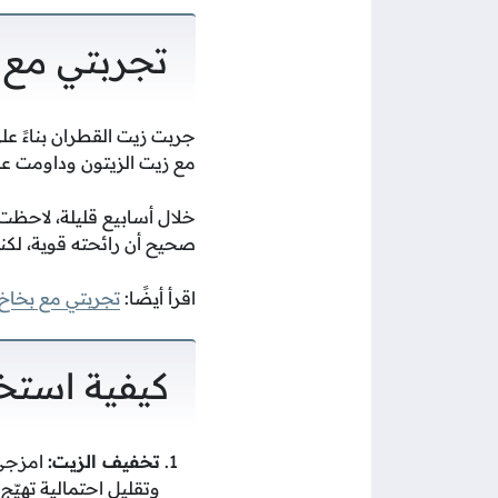
تجربتي مع 
جربت زيت القطران بناءً 
مع زيت الزيتون وداومت على
خلال أسابيع قليلة، لاحظت ت
صحيح أن رائحته قوية، لكن
اقرأ أيضًا:
تجربتي مع بخاخ 
كيفية استخ
تخفيف الزيت:
وتقليل احتمالية تهيّج