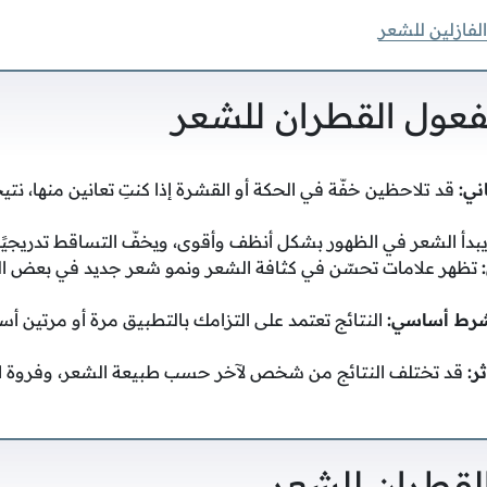
لفازلين للشعر
فعول القطران للشعر
ني:
قد تلاحظين خفّة في الحكة أو القشرة إذا كنتِ تعانين منها، ن
بدأ الشعر في الظهور بشكل أنظف وأقوى، ويخفّ التساقط تدريجيًا
تظهر علامات تحسّن في كثافة الشعر ونمو شعر جديد في بعض ا
شرط أساسي:
النتائج تعتمد على التزامك بالتطبيق مرة أو مرتين أسب
ر:
قد تختلف النتائج من شخص لآخر حسب طبيعة الشعر، وفروة ا
القطران للشعر