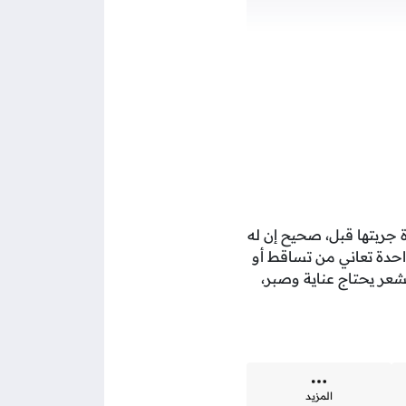
 جربتها قبل، صحيح إن له
احدة تعاني من تساقط أو
عر يحتاج عناية وصبر،
المزيد