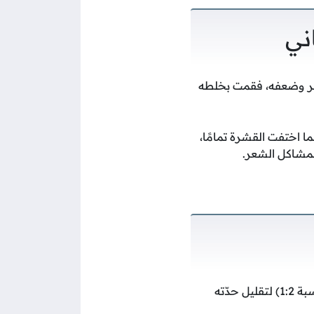
ني
شعر وضعفه، فقمت بخلطه
ما اختفت القشرة تمامًا،
لمشاكل الشعر.
امزجي زيت القطران مع زيت ناقل مثل زيت الزيتون أو زيت جوز الهند (بنسبة 1:2) لتقليل حدّته