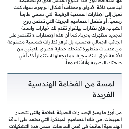
كو
، ستلاحظ فوراً هذا التنوع المذهل الذي تم تصميمه
ليناسب كافة الأذواق ومختلف أشكال الوجوه. سواء كنت
تميل إلى الإطارات المعدنية الرفيعة التي تضفي طابعاً
رسمياً، أو تفضل التصاميم الجريئة التي تعكس روح
الشباب، فإن نظارات بيلفوار تقدم لك خيارات واسعة
لتجديد مظهرك بحرية. كما أن هذه الإصدارات لا تقتصر على
الجانب الجمالي فحسب، بل توفر نظارات شمسية مصنوعة
من عدسات متطورة تمنحك حماية قصوى للعينين من
الأشعة فوق البنفسجية، مما يجعلها استثماراً ذكياً في
صحتك البصرية وأناقتك معاً.
لمسة من الفخامة الهندسية
الفريدة
من أبرز ما يميز الإصدارات الحديثة للعلامة والتي تتصدر
المبيعات، هي تلك التصاميم المبتكرة التي تعتمد على الدقة
الهندسية الفائقة في قص العدسات. ضمن هذه التشكيلات