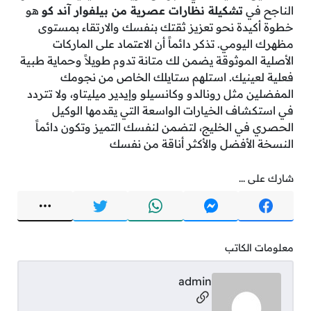
الناجح في
تشكيلة نظارات عصرية من بيلفوار آند كو
هو
خطوة أكيدة نحو تعزيز ثقتك بنفسك والارتقاء بمستوى
مظهرك اليومي. تذكر دائماً أن الاعتماد على الماركات
الأصلية الموثوقة يضمن لك متانة تدوم طويلاً وحماية طبية
فعلية لعينيك. استلهم ستايلك الخاص من نجومك
المفضلين مثل رونالدو وكانسيلو وإيدير ميليتاو، ولا تتردد
في استكشاف الخيارات الواسعة التي يقدمها الوكيل
الحصري في الخليج، لتضمن لنفسك التميز وتكون دائماً
النسخة الأفضل والأكثر أناقة من نفسك
شارك على ...
معلومات الكاتب
admin
مواقع التواصل