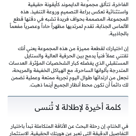
الفاخرة، تتألق مجموعة الدايموند كأيقونة حقيقية
واستثنائية تعكس براعة التصميم وروعة التنفيذ. هذه
المجموعة، المصممة بحواف فريدة تشبه في دقتها قطع
الألماس الجذابة، تقدم لمرتديها مظهراً حاداً وعصرياً مفعماً
بالجاذبية.
إن اختيارك لقطعة مميزة من هذه المجموعة يعني أنك
تقتني عملاً فنياً يدمج بين الحرفية العالية والستايل
المستقبلي الذي يفضله كبار الشخصيات المؤثرة. العدسات
المتدرجة بألوانها الساحرة، مع الهياكل الخفيفة والمريحة،
تجعل من ارتدائها طوال اليوم تجربة ممتعة وعملية تضمن
لك دائماً أن تكون محط أنظار الجميع أينما ذهبت.
كلمة أخيرة لإطلالة لا تُنسى
في الختام، إن رحلة البحث عن الأناقة المتكاملة تبدأ باختيار
التفاصيل الدقيقة التي تعبر عن هويتك الحقيقية. الاستثمار