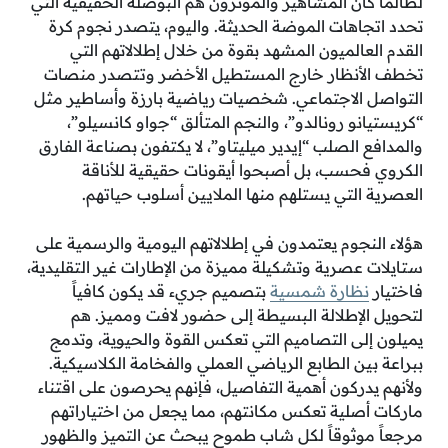
لطالما كان المشاهير والمؤثرون هم البوصلة الحقيقية التي
تحدد اتجاهات الموضة الحديثة. واليوم، يتصدر نجوم كرة
القدم العالميون المشهد بقوة من خلال إطلالاتهم التي
تخطف الأنظار خارج المستطيل الأخضر وتتصدر منصات
التواصل الاجتماعي. شخصيات رياضية بارزة وأساطير مثل
“كريستيانو رونالدو”، والنجم المتألق “جواو كانسيلو”،
والمدافع الصلب “إيدير ميليتاو”، لا يكتفون بصناعة الفارق
الكروي فحسب، بل أصبحوا أيقونات حقيقية للأناقة
العصرية التي يستلهم منها الملايين أسلوب حياتهم.
هؤلاء النجوم يعتمدون في إطلالاتهم اليومية والرسمية على
ستايلات عصرية وتشكيلة مميزة من الإطارات غير التقليدية،
فاختيار
نظارة شمسية
بتصميم جريء قد يكون كافياً
لتحويل الإطلالة البسيطة إلى حضور لافت ومميز. هم
يميلون إلى التصاميم التي تعكس القوة والحيوية، وتدمج
ببراعة بين الطابع الرياضي العملي والفخامة الكلاسيكية.
ولأنهم يدركون أهمية التفاصيل، فإنهم يحرصون على اقتناء
ماركات أصلية تعكس مكانتهم، مما يجعل من اختياراتهم
مرجعاً موثوقاً لكل شاب طموح يبحث عن التميز والظهور