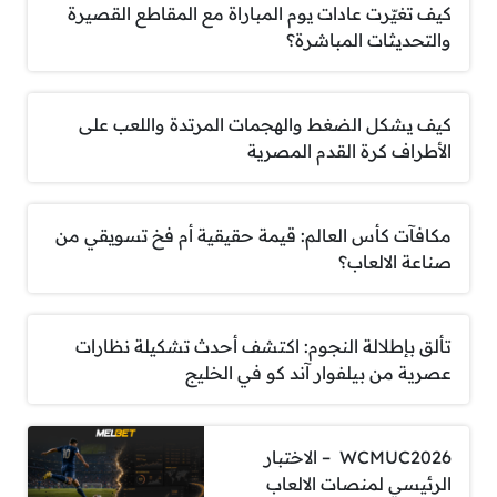
كيف تغيّرت عادات يوم المباراة مع المقاطع القصيرة
والتحديثات المباشرة؟
كيف يشكل الضغط والهجمات المرتدة واللعب على
الأطراف كرة القدم المصرية
مكافآت كأس العالم: قيمة حقيقية أم فخ تسويقي من
صناعة الالعاب؟
تألق بإطلالة النجوم: اكتشف أحدث تشكيلة نظارات
عصرية من بيلفوار آند كو في الخليج
WCMUC2026 – الاختبار
الرئيسي لمنصات الالعاب