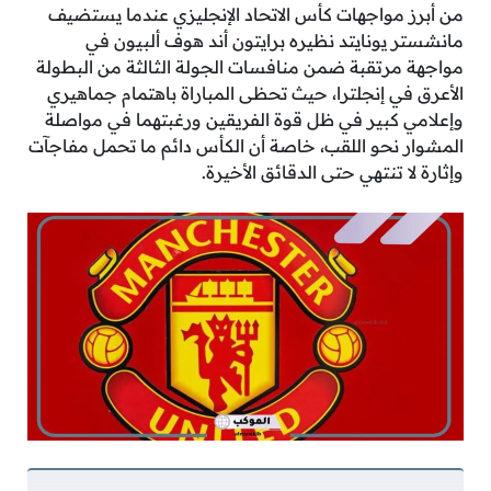
من أبرز مواجهات كأس الاتحاد الإنجليزي عندما يستضيف
مانشستر يونايتد نظيره برايتون أند هوف ألبيون في
مواجهة مرتقبة ضمن منافسات الجولة الثالثة من البطولة
الأعرق في إنجلترا، حيث تحظى المباراة باهتمام جماهيري
وإعلامي كبير في ظل قوة الفريقين ورغبتهما في مواصلة
المشوار نحو اللقب، خاصة أن الكأس دائم ما تحمل مفاجآت
وإثارة لا تنتهي حتى الدقائق الأخيرة.