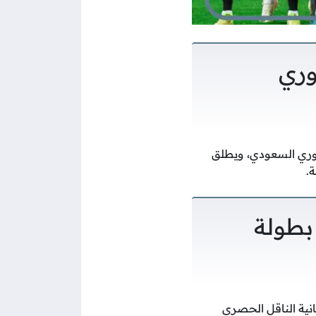
وري
موافق ٩ من شهر مايو ٢٠٢٦ ضمن بطولة الدوري السعودي، ويطلق
.
 بطولة
نية الناقل الحصري