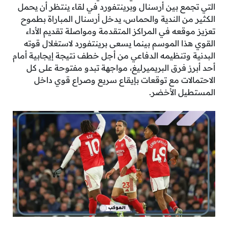
التي تجمع بين أرسنال وبرينتفورد في لقاء ينتظر أن يحمل
الكثير من الندية والحماس، يدخل أرسنال المباراة بطموح
تعزيز موقعه في المراكز المتقدمة ومواصلة تقديم الأداء
القوي هذا الموسم بينما يسعى برينتفورد لاستغلال قوته
البدنية وتنظيمه الدفاعي من أجل خطف نتيجة إيجابية أمام
أحد أبرز فرق البريميرليغ، مواجهة تبدو مفتوحة على كل
الاحتمالات مع توقعات بإيقاع سريع وصراع قوي داخل
المستطيل الأخضر.