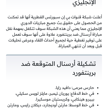
الإنجليزي
أعلنت شبكة قنوات بي إن سبورتس القطرية أنها قد تمكنت
من الحصول على حقوق بث جميع مباريات الدوري
الإنجليزي مما يعني أن هذه الشبكة سوف تتكفل بمهمة نقل
مباراة أرسنال ضد برينتفورد علاوة على أنها سوف تعمل
على توفير تغطية حية لجميع أحداث اللقاء وعرض تحليلات
قبل وبعد أن تنتهي المباراة.
تشكيلة أرسنال المتوقعة ضد
برينتفورد
حارس مرمى: دافيد رايا.
في خط الدفاع: يوريان تيمبر، مايلز لويس سكيلي،
بييرو هينكابي، وكريستيان موسكيرا.
في خط الوسط: مارتن أوديجارد، ديكلان رايس، ومارتن