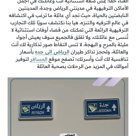
العناء حقًا! عِش متعة استثنائية أنت وعائلتك في أجمل
الأماكن الترفيهية في مدينتي الرياض وجدة، المدينتين
النابضتين بالحياة، حيث تجد أي عائلة ما ترغب في اكتشافه
في عالم الترفيه والتنزه، هيا بنا نكتشف سويًا تلك التجارب
الترفيهية الرائعة التي تمكنك من قضاء أوفات استثنائية لا
تُنسى مع عائلتك، ولا تقلق فالجميع سوف يعيش أجواء
مليئة بالمرح و البهجة. لا تنس التقاط صور تذكارية لك أنت
والعائلة، ولحجز تذاكر طيران
الرياض الى جده
بأسعار
تنافسية لك أنت وأسرتك؛ تصفح موقع
المسافر
لتوفير
أموالك في المزيد من الرحلات بصحبة العائلة