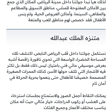
لذلك هيا نبدأ جولتنا داخل مدينة الرياض، المكان الذي جمع
بين الأماكن المفتوحة للمشي، مناطق التسوق والمطاعم
والمقاهي، السينما، وأماكن العروض الحية، ولم ينس
الأطفال فقد خصص لهم مناطق للعب والمتعة
متنزه الملك عبدالله
نستكمل جولتنا داخل قلب الرياض النابض، اكتشف تلك
المساحة الخضراء الواسعة التي تحوي نافورة راقصة أشبه
بعرض موسيقي مائي فني بامتياز، ليس ذلك فقط، بل تكثر
فيه الأشجار التي تلتف حولها الأسر، كذلك الممرات الصغيرة
المصممة خصيصًا للأطفال حتى ينعموا بحرية الحركة في
أمان تام
يمكنك التقاط أجمل الصور والاستمتاع بجلسات استرخاء
على العشب أو ركوب الدراجات، خيار مثالي حيث أنه مكان
يناسب مختلف الأعمار وجميع الفئات