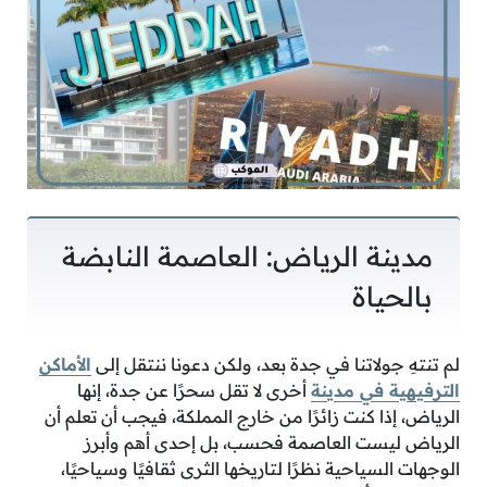
مدينة الرياض: العاصمة النابضة
بالحياة
لم تنتهِ جولاتنا في جدة بعد، ولكن دعونا ننتقل إلى
الأماكن
الترفيهية في مدينة
أخرى لا تقل سحرًا عن جدة، إنها
الرياض، إذا كنت زائرًا من خارج المملكة، فيجب أن تعلم أن
الرياض ليست العاصمة فحسب، بل إحدى أهم وأبرز
الوجهات السياحية نظرًا لتاريخها الثرى ثقافيًا وسياحيًا،