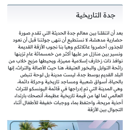
جدة التاريخية
بعد أن انتقلنا بين معالم جدة الحديثة التي تقدم صورة
حضارية مدهشة، لا نستطيع أن ننهى جولتنا قبل أن نعود
للجذور، أحضروا عائلاتكم وهيا بنا نجوب الأزقة القديمة
ونسير بين منازل مر عليها أكثر من خمسمائة عام تزينها
نوافذ ذات زخارف إسلامية مميزة، ويحيطها مزيج خلاب من
رائحة التوابل والبخور العتيقة، هنا حيث الأصالة والتراث، إنها
البلد القديم بوسط جدة، ليست مدينة بل لوحة تنبض
بالحياة، أسواق شعبية ومساجد تاريخية وحركة دائمة،
وهي المدينة التي تم إدراجها في قائمة اليونسكو للتراث
العالمي لما لها من قيمة تاريخية عظيمة، أنصحك بارتداء
أحذية مريحة، واحتفظ بماء ووجبات خفيفة للأطفال أثناء
التجوال بين الأزقة