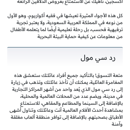
أكسجين، ناهيك عن الاستمتاع بعروض الدلافين الرائعة
كل هذه الأجواء المثيرة تعيشها في فقيه أكواريوم، وهو الأول
من نوعه في المملكة العربية السعودية، ولا يعتبر تجربة
ترفيهية فحسب، بل رحلة تعليمية أيضًا لما يتعلمه الأطفال
من معلومات عن كيفية حماية البيئة البحرية
رد سي مول
متعة التسوق! بالتأكيد جميع أفراد عائلتك ستعشق هذه
المغامرة العائلية، يمكنك أن تأخذ عائلتك وتذهب في زيارة
إلى رد سي مول الذي يُعد واحد من أشهر المراكز التجارية
في مدينة، ويضم عدد من المحلات العالمية والمحلية،
بالإضافة إلى السينما والمطاعم والمقاهي، للاستمتاع
بمشاهدة أحدث الأفلام العالمية أنت وعائلتك وتناول أشهى
الأطباق بصحبتهم. بالإضافة إلى توافر منطقة ألعاب مغلقة
وآمنة