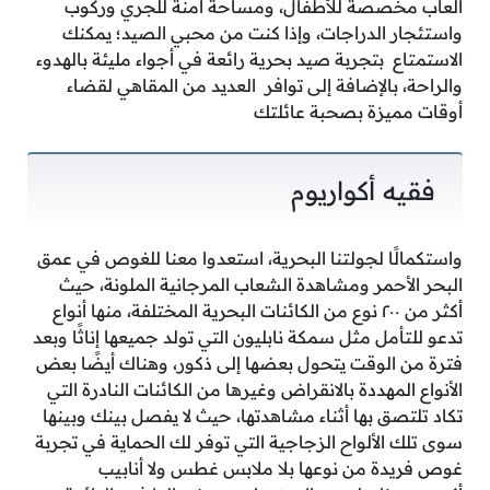
ألعاب مخصصة للأطفال، ومساحة آمنة للجري وركوب
واستئجار الدراجات، وإذا كنت من محبي الصيد؛ يمكنك
الاستمتاع بتجربة صيد بحرية رائعة في أجواء مليئة بالهدوء
والراحة، بالإضافة إلى توافر العديد من المقاهي لقضاء
أوقات مميزة بصحبة عائلتك
فقيه أكواريوم
واستكمالًا لجولتنا البحرية، استعدوا معنا للغوص في عمق
البحر الأحمر ومشاهدة الشعاب المرجانية الملونة، حيث
أكثر من ٢٠٠ نوع من الكائنات البحرية المختلفة، منها أنواع
تدعو للتأمل مثل سمكة نابليون التي تولد جميعها إناثًا وبعد
فترة من الوقت يتحول بعضها إلى ذكور، وهناك أيضًا بعض
الأنواع المهددة بالانقراض وغيرها من الكائنات النادرة التي
تكاد تلتصق بها أثناء مشاهدتها، حيث لا يفصل بينك وبينها
سوى تلك الألواح الزجاجية التي توفر لك الحماية في تجربة
غوص فريدة من نوعها بلا ملابس غطس ولا أنابيب