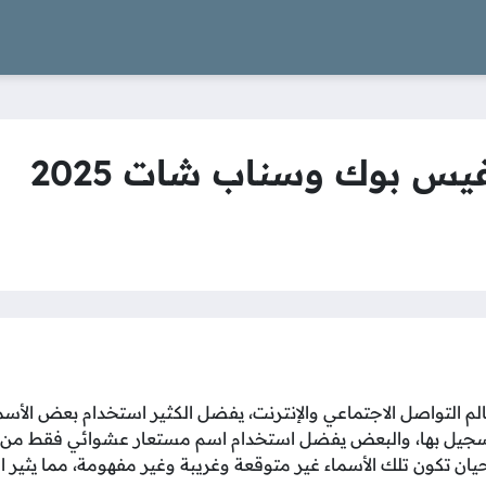
يس بوك وسناب شات 2025
 التواصل الاجتماعي والإنترنت، يفضل الكثير استخدام بعض الأسما
جيل بها، والبعض يفضل استخدام اسم مستعار عشوائي فقط من أجل 
يان تكون تلك الأسماء غير متوقعة وغريبة وغير مفهومة، مما يثير