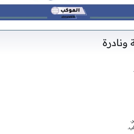
 ونادرة
.
ب.