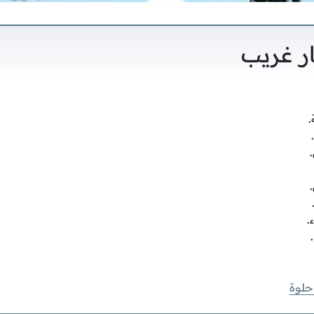
ر غريب
.
.
حلوة