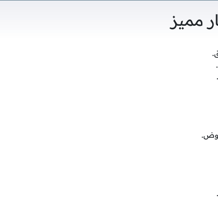
 مميز
.
موض.