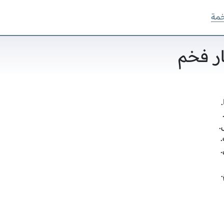
خمة
ر فخم
.