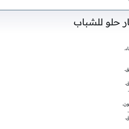
 حلو للشباب
ء.
.
.
ن.
.