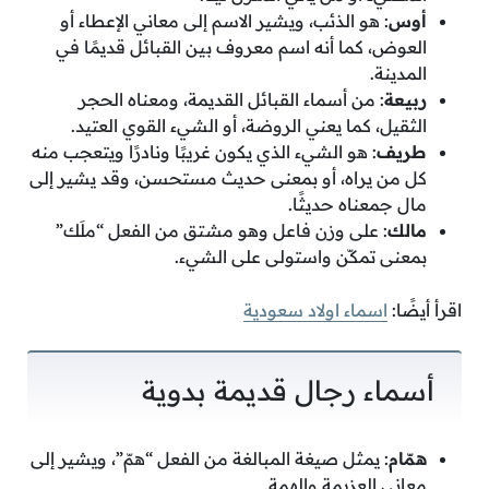
أوس
: هو الذئب، ويشير الاسم إلى معاني الإعطاء أو
العوض، كما أنه اسم معروف بين القبائل قديمًا في
المدينة.
ربيعة
: من أسماء القبائل القديمة، ومعناه الحجر
الثقيل، كما يعني الروضة، أو الشيء القوي العتيد.
طريف
: هو الشيء الذي يكون غريبًا ونادرًا ويتعجب منه
كل من يراه، أو بمعنى حديث مستحسن، وقد يشير إلى
مال جمعناه حديثًا.
مالك
: على وزن فاعل وهو مشتق من الفعل “ملَك”
بمعنى تمكّن واستولى على الشيء.
اقرأ أيضًا:
اسماء اولاد سعودية
أسماء رجال قديمة بدوية
همّام
: يمثل صيغة المبالغة من الفعل “همّ”، ويشير إلى
معاني العزيمة والهمة.