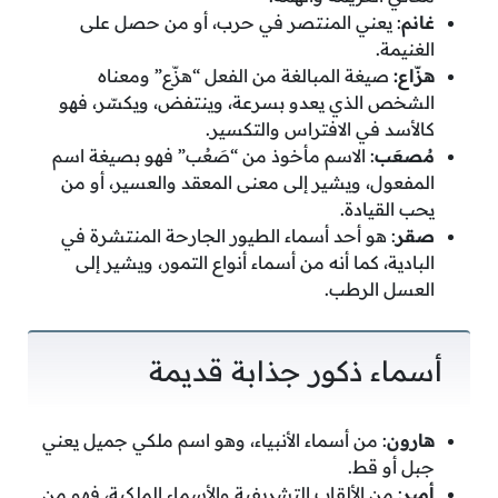
غانم
: يعني المنتصر في حرب، أو من حصل على
الغنيمة.
هزّاع:
صيغة المبالغة من الفعل “هزّع” ومعناه
الشخص الذي يعدو بسرعة، وينتفض، ويكسّر، فهو
كالأسد في الافتراس والتكسير.
مُصعَب
: الاسم مأخوذ من “صَعُب” فهو بصيغة اسم
المفعول، ويشير إلى معنى المعقد والعسير، أو من
يحب القيادة.
صقر
: هو أحد أسماء الطيور الجارحة المنتشرة في
البادية، كما أنه من أسماء أنواع التمور، ويشير إلى
العسل الرطب.
أسماء ذكور جذابة قديمة
هارون
: من أسماء الأنبياء، وهو اسم ملكي جميل يعني
جبل أو قط.
أمير
: من الألقاب التشريفية والأسماء الملكية، فهو من