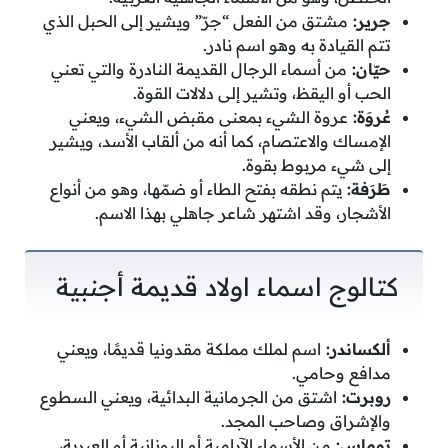
جرير:
مشتق من الفعل “جرّ” ويشير إلى الحبل الذي
تتم القيادة به وهو اسم نادر.
حيّان:
من أسماء الرجال القديمة النادرة والتي تعني
الحب أو اليقظ، وتشير إلى دلالات القوة.
عُروَة:
عروة الشيء بمعنى مقبض الشيء، ويعني
الإمساك والاعتصام، كما أنه من ألقاب الأسد، ويشير
إلى شيء مربوط بقوة.
طَرَفة:
يتم نطقه بفتح الطاء أو ضمّها، وهو من أنواع
الأشجار، وقد اشتهر شاعر جاهلي بهذا الاسم.
كتالوج اسماء اولاد قديمة أجنبية
ألكساندر:
اسم لملك مملكة مقدونيا قديمًا، ويعني
مدافع وحامي.
روبرت:
اشتق من الجرمانية البدائية، ويعني السطوع
والإشراق وصاحب المجد.
توماس:
من الأسماء الآرامية أو اليونانية أو العبرية،