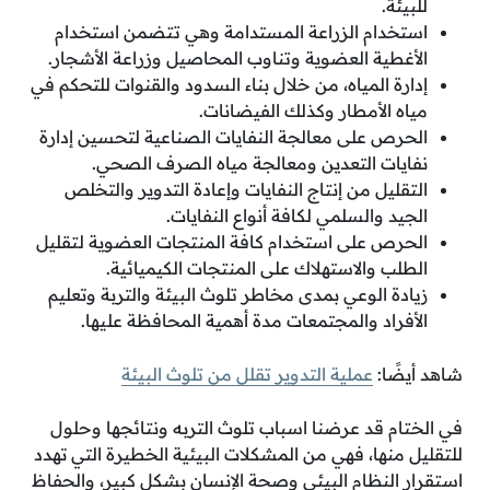
للبيئة.
استخدام الزراعة المستدامة وهي تتضمن استخدام
الأغطية العضوية وتناوب المحاصيل وزراعة الأشجار.
إدارة المياه، من خلال بناء السدود والقنوات للتحكم في
مياه الأمطار وكذلك الفيضانات.
الحرص على معالجة النفايات الصناعية لتحسين إدارة
نفايات التعدين ومعالجة مياه الصرف الصحي.
التقليل من إنتاج النفايات وإعادة التدوير والتخلص
الجيد والسلمي لكافة أنواع النفايات.
الحرص على استخدام كافة المنتجات العضوية لتقليل
الطلب والاستهلاك على المنتجات الكيميائية.
زيادة الوعي بمدى مخاطر تلوث البيئة والتربة وتعليم
الأفراد والمجتمعات مدة أهمية المحافظة عليها.
شاهد أيضًا:
عملية التدوير تقلل من تلوث البيئة
في الختام قد عرضنا اسباب تلوث التربه ونتائجها وحلول
للتقليل منها، فهي من المشكلات البيئية الخطيرة التي تهدد
استقرار النظام البيئي وصحة الإنسان بشكل كبير، والحفاظ