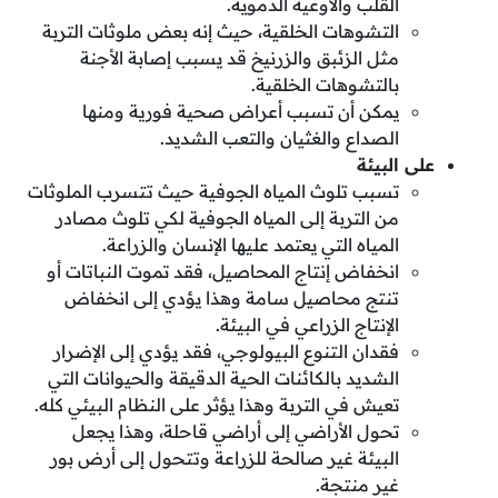
القلب والأوعية الدموية.
التشوهات الخلقية، حيث إنه بعض ملوثات التربة
مثل الزئبق والزرنيخ قد يسبب إصابة الأجنة
بالتشوهات الخلقية.
يمكن أن تسبب أعراض صحية فورية ومنها
الصداع والغثيان والتعب الشديد.
على البيئة
تسبب تلوث المياه الجوفية حيث تتسرب الملوثات
من التربة إلى المياه الجوفية لكي تلوث مصادر
المياه التي يعتمد عليها الإنسان والزراعة.
انخفاض إنتاج المحاصيل، فقد تموت النباتات أو
تنتج محاصيل سامة وهذا يؤدي إلى انخفاض
الإنتاج الزراعي في البيئة.
فقدان التنوع البيولوجي، فقد يؤدي إلى الإضرار
الشديد بالكائنات الحية الدقيقة والحيوانات التي
تعيش في التربة وهذا يؤثر على النظام البيئي كله.
تحول الأراضي إلى أراضي قاحلة، وهذا يجعل
البيئة غير صالحة للزراعة وتتحول إلى أرض بور
غير منتجة.