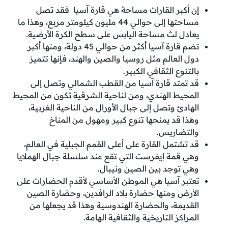
إن أكبر القارات مساحة هي قارة آسيا فقد تصل
مساحتها إلى حوالي 44 مليون كيلومتر مربع، وهذا ما
يعادل لث مساحة اليابس على سطح الكرة الأرضية.
تضم قارة آسيا أكثر من حوالي 45 دولة، ومنها أكبر
دول العالم مثل روسيا والصين والهند، فإنها تتميز
بالتنوع الثقافي الكبير.
قد تمتد قارة آسيا من القطب الشمالي وتصل إلى
المحيط الهندي، ومن لناحية الشرقية تكون من المحيط
الهادئ وتصل إلى جبال الأورال من الناحية الغربية،
وهذا قد يمنحها تنوع كبير ومهول من المناخ
والتضاريس.
قد تشتمل القارة على أعلى القمم الجبلية في العالم،
وهي قمة إيفرست التي تقع عند سلسلة جبال الهملايا
وهي توجد بين الصين ونيبال.
تعتبر آسيا هي الموطن الأساسي لأقدم الحضارات على
الأرض ومنها حضارة بلاد الرافدين، وحضارة الصين
القديمة، والحضارة الهندوسية وهذا قد يجعلها من
المراكز التاريخية والثقافية الهامة.