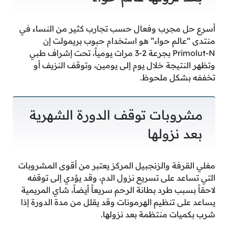
أسرع حل مجرب وفعال حسب تجارب كثير من النساء في
منتدى “عالم حواء” هو استخدام حبوب بريمولت إن
Primolut-N بجرعة 2-3 مرات يومياً، تحت إشراف طبي
وتظهر النتيجة خلال يوم إلى يومين، وتوقف النزيف أو
تخففه بشكل ملحوظ.
مشروبات توقف الدورة الشهرية
بعد نزولها
مغلي القرفة والزنجبيل المركز يعتبر من أقوى المشروبات
التي تساعد على تسريع نزول الدم، وقد يؤدي إلى توقفه
لاحقاً بسبب طرد بطانة الرحم سريعاً أيضاً، شاي المريمية
يساعد على تنظيم الهرمونات وقد يقلل من مدة الدورة إذا
شرب بكميات منتظمة بعد نزولها.