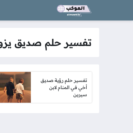
تفسير حلم صديق يزور
تفسير حلم رؤية صديق
أخي في المنام لابن
سيرين