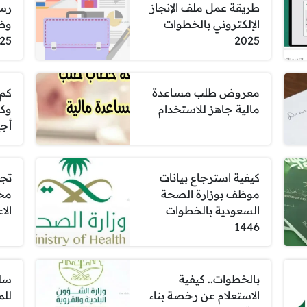
طريقة عمل ملف الإنجاز
رسا
الإلكتروني بالخطوات
وظي
25
2025
معروض طلب مساعدة
كم 
مالية جاهز للاستخدام
وكي
أجير 
كيفية استرجاع بيانات
تجر
موظف بوزارة الصحة
مخا
السعودية بالخطوات
الاع
1446
بالخطوات.. كيفية
سلم
الاستعلام عن رخصة بناء
للم