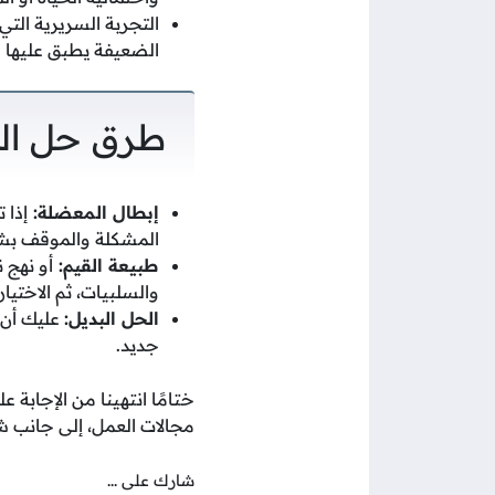
التجربة السريرية التي
الضعيفة يطبق عليها 
طرق حل الم
إبطال المعضلة:
إذا 
المشكلة والموقف بشكل
طبيعة القيم:
أو نهج 
والسلبيات، ثم الاختيار
الحل البديل:
عليك أن ت
جديد.
ختامًا انتهينا من الإجابة 
مجالات العمل، إلى جانب ش
شارك على ...